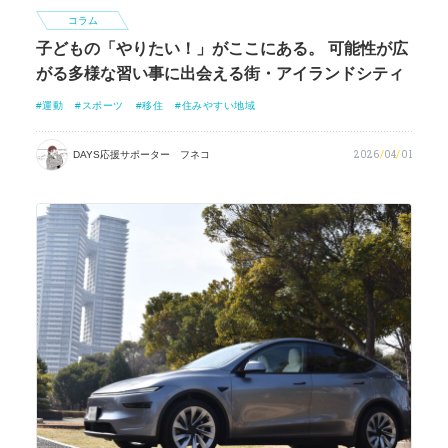
コラム
子どもの「やりたい！」がここにある。 可能性が広
がる多様な習い事に出会える街・アイランドシティ
運動
スポーツ
移住
住みやすい地域
2026
/
04
/
01
DAYS応援サポーター フネコ