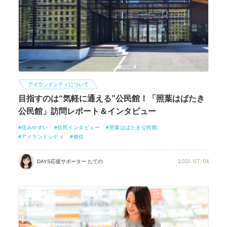
アイランドシティについて
目指すのは“気軽に通える”公民館！「照葉はばたき
公民館」訪問レポート＆インタビュー
住みやすい
住民インタビュー
照葉はばたき公民館
アイランドシティ
移住
2025
/
07
/
04
DAYS応援サポーター たての