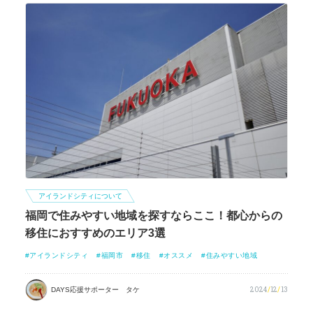
アイランドシティについて
福岡で住みやすい地域を探すならここ！都心からの
移住におすすめのエリア3選
アイランドシティ
福岡市
移住
オススメ
住みやすい地域
2024
/
12
/
13
DAYS応援サポーター タケ