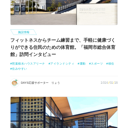
施設情報
フィットネスからチーム練習まで、手軽に健康づく
りができる住民のための体育館。「福岡市総合体育
館」訪問インタビュー
照葉積水ハウスアリーナ
アイランドシティ
運動
スポーツ
移住
住みやすい
2026
/
02
/
28
DAYS応援サポーター りょう