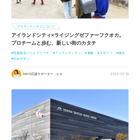
アイランドシティについて
アイランドシティ×ライジングゼファーフクオカ。
プロチームと歩む、新しい街のカタチ
照葉積水ハウスアリーナ
アイランドシティ
運動
スポーツ
移住
住みやすい
2026
/
03
/
16
DAYS応援サポーター ヒロ