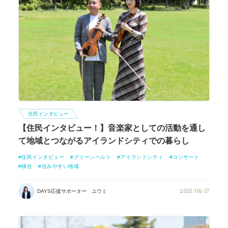
住民インタビュー
【住民インタビュー！】音楽家としての活動を通し
て地域とつながるアイランドシティでの暮らし
住民インタビュー
グリーンベルト
アイランドシティ
コンサート
移住
住みやすい地域
2025
/
06
/
17
DAYS応援サポーター ユウミ