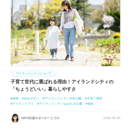
アイランドシティについて
子育て世代に選ばれる理由！アイランドシティの
「ちょうどいい」暮らしやすさ
福岡
住みやすい
アイランドシティ中央公園
子育て環境
アイランドアイ
アイランドシティはばたき公園
移住
2025
/
05
/
29
DAYS応援サポーター たての