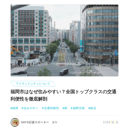
アイランドシティについて
福岡市はなぜ住みやすい？全国トップクラスの交通
利便性を徹底解剖
福岡
住みやすい
交通利便性
駅
福岡空港
移住
2024
/
12
/
12
DAYS応援サポーター タケ