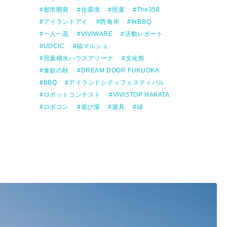
都市開発
住環境
照葉
The358
アイランドアイ
西海岸
秋BBQ
一人一花
VIVIWARE
活動レポート
UDCIC
福マルシェ
照葉積水ハウスアリーナ
文化祭
食欲の秋
DREAM DOOR FUKUOKA
BBQ
アイランドシティフェスティバル
ロボットコンテスト
VIVISTOP HAKATA
ロボコン
遊び場
遊具
緑