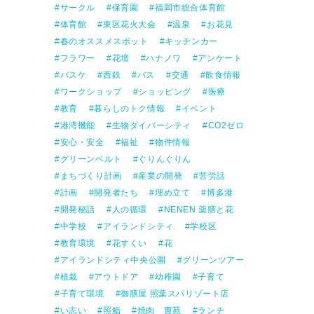
サークル
保育園
福岡市総合体育館
体育館
東区花火大会
温泉
お花見
春のオススメスポット
キッチンカー
フラワー
花壇
ハナノワ
アンケート
バスケ
西鉄
バス
交通
飲食情報
ワークショップ
ショッピング
医療
教育
暮らしのトク情報
イベント
港湾機能
生物ダイバーシティ
CO2ゼロ
安心・安全
福祉
物件情報
グリーンベルト
ぐりんぐりん
まちづくり計画
産業の開発
苦労話
計画
開発者たち
埋め立て
博多港
開発秘話
人の循環
NENEN 薬膳と花
中学校
アイランドシティ
学校区
教育環境
花すくい
花
アイランドシティ中央公園
グリーンツアー
植栽
アウトドア
幼稚園
子育て
子育て環境
御膳屋 照葉スパリゾート店
い志い
照鮨
焼肉 曺苑
ランチ