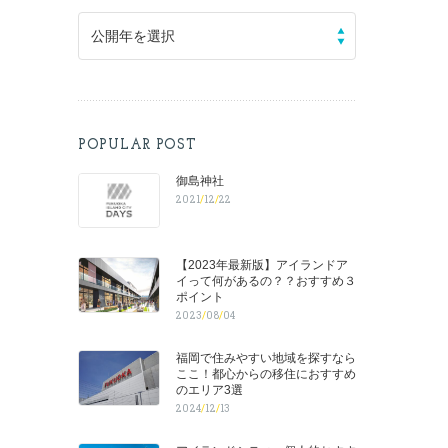
公開年を選択
POPULAR POST
御島神社
2021
/
12
/
22
【2023年最新版】アイランドア
イって何があるの？？おすすめ３
ポイント
2023
/
08
/
04
福岡で住みやすい地域を探すなら
ここ！都心からの移住におすすめ
のエリア3選
2024
/
12
/
13