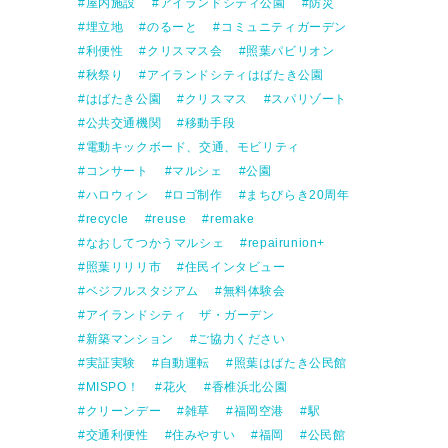
屋内施設
アイランドシティ公園
防災
埋立地
のるーと
コミュニティガーデン
利便性
クリスマス会
照葉パビリオン
秋祭り
アイランドシティはばたき公園
はばたき公園
クリスマス
スパリゾート
公共交通機関
移動手段
電動キックボード、交通、モビリティ
コンサート
マルシェ
公園
ハロウィン
ロゴ制作
まちびらき20周年
recycle
reuse
remake
なおしてつかうマルシェ
repairunion+
照葉リリリ市
住民インタビュー
ベジフルスタジアム
無料体験会
アイランドシティ ザ・ガーデン
新築マンション
ご協力ください
実証実験
自動運転
照葉はばたき公民館
MISPO！
花火
香椎浜北公園
クリーンデー
雑草
福岡空港
駅
交通利便性
住みやすい
福岡
公民館