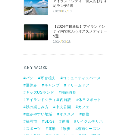
アイランドシティ 個人的おすす
めランチ5選！
2023
/
07
/
30
【2024年最新版】アイランドシ
ティ内で味わうオススメディナー
5選
2024
/
03
/
28
KEYWORD
パン
寄せ植え
コミュニティスペース
夏休み
キャンプ
ドリームドア
キッズUSランド
梅雨時期
アイランドシティ屋内施設
休日スポット
秋の楽しみ方
中央公園
カフェ
住みやすい地域
オススメ
移住
福岡市
SDGs
循環
サイクルテリハ
スポーツ
運動
散歩
梅雨シーズン