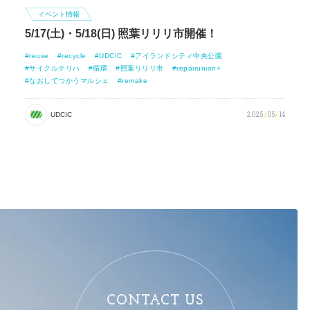
イベント情報
5/17(土)・5/18(日) 照葉リリリ市開催！
reuse
recycle
UDCIC
アイランドシティ中央公園
サイクルテリハ
循環
照葉リリリ市
repairunion+
なおしてつかうマルシェ
remake
2025
/
05
/
14
UDCIC
CONTACT US