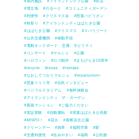
屋内施設
アイランドシティ公園
防災
埋立地
のるーと
コミュニティガーデン
利便性
クリスマス会
照葉パビリオン
秋祭り
アイランドシティはばたき公園
はばたき公園
クリスマス
スパリゾート
公共交通機関
移動手段
電動キックボード、交通、モビリティ
コンサート
マルシェ
公園
ハロウィン
ロゴ制作
まちびらき20周年
recycle
reuse
remake
なおしてつかうマルシェ
repairunion+
照葉リリリ市
住民インタビュー
ベジフルスタジアム
無料体験会
アイランドシティ ザ・ガーデン
新築マンション
ご協力ください
実証実験
自動運転
照葉はばたき公民館
MISPO！
花火
香椎浜北公園
クリーンデー
雑草
福岡空港
駅
交通利便性
住みやすい
福岡
公民館