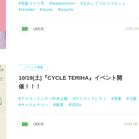
照葉リリリ市
repairunion+
なおしてつかうマルシェ
remake
reuse
recycle
2025
/
05
UDCIC
イベント情報
10/19(土)『CYCLE TERIHA』イベント開
催！！！
アイランドシティ中央公園
アイランドシティ
照葉
公園
サイクルテリハ
循環
SDGs
2024
/
08
/
UDCIC