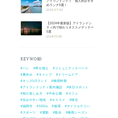
アイランドシティ 個人的おすす
めランチ5選！
2023
/
07
/
30
【2024年最新版】アイランドシ
ティ内で味わうオススメディナー
5選
2024
/
03
/
28
KEYWORD
パン
寄せ植え
コミュニティスペース
夏休み
キャンプ
ドリームドア
キッズUSランド
梅雨時期
アイランドシティ屋内施設
休日スポット
秋の楽しみ方
中央公園
カフェ
住みやすい地域
オススメ
移住
福岡市
SDGs
循環
サイクルテリハ
スポーツ
運動
散歩
梅雨シーズン