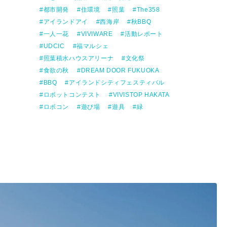
都市開発
住環境
照葉
The358
アイランドアイ
西海岸
秋BBQ
一人一花
VIVIWARE
活動レポート
UDCIC
福マルシェ
照葉積水ハウスアリーナ
文化祭
食欲の秋
DREAM DOOR FUKUOKA
BBQ
アイランドシティフェスティバル
ロボットコンテスト
VIVISTOP HAKATA
ロボコン
遊び場
遊具
緑