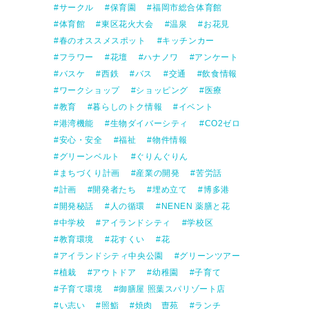
サークル
保育園
福岡市総合体育館
体育館
東区花火大会
温泉
お花見
春のオススメスポット
キッチンカー
フラワー
花壇
ハナノワ
アンケート
バスケ
西鉄
バス
交通
飲食情報
ワークショップ
ショッピング
医療
教育
暮らしのトク情報
イベント
港湾機能
生物ダイバーシティ
CO2ゼロ
安心・安全
福祉
物件情報
グリーンベルト
ぐりんぐりん
まちづくり計画
産業の開発
苦労話
計画
開発者たち
埋め立て
博多港
開発秘話
人の循環
NENEN 薬膳と花
中学校
アイランドシティ
学校区
教育環境
花すくい
花
アイランドシティ中央公園
グリーンツアー
植栽
アウトドア
幼稚園
子育て
子育て環境
御膳屋 照葉スパリゾート店
い志い
照鮨
焼肉 曺苑
ランチ