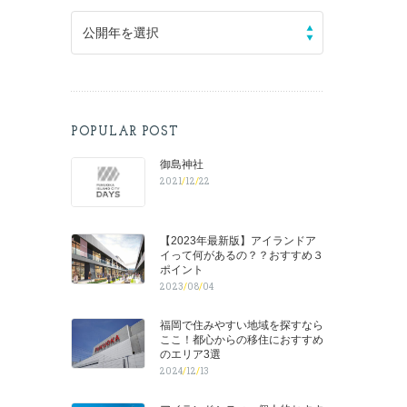
公開年を選択
POPULAR POST
御島神社
2021
/
12
/
22
【2023年最新版】アイランドア
イって何があるの？？おすすめ３
ポイント
2023
/
08
/
04
福岡で住みやすい地域を探すなら
ここ！都心からの移住におすすめ
のエリア3選
2024
/
12
/
13