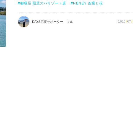
御膳屋 照葉スパリゾート店
NENEN 薬膳と花
2023
/
07
/
DAYS応援サポーター マル