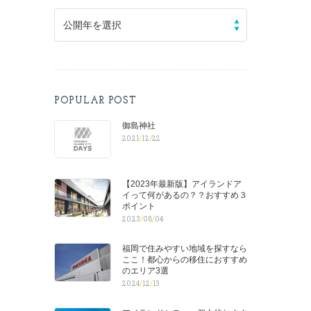
公開年を選択
POPULAR POST
御島神社
2021
/
12
/
22
【2023年最新版】アイランドア
イって何があるの？？おすすめ３
ポイント
2023
/
08
/
04
福岡で住みやすい地域を探すなら
ここ！都心からの移住におすすめ
のエリア3選
2024
/
12
/
13