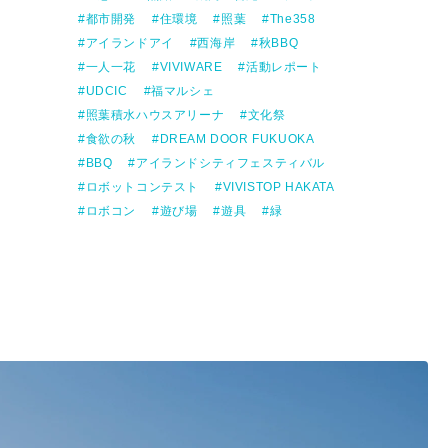
都市開発
住環境
照葉
The358
アイランドアイ
西海岸
秋BBQ
一人一花
VIVIWARE
活動レポート
UDCIC
福マルシェ
照葉積水ハウスアリーナ
文化祭
食欲の秋
DREAM DOOR FUKUOKA
BBQ
アイランドシティフェスティバル
ロボットコンテスト
VIVISTOP HAKATA
ロボコン
遊び場
遊具
緑