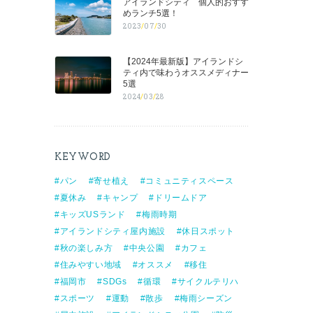
アイランドシティ 個人的おすす
めランチ5選！
2023
/
07
/
30
【2024年最新版】アイランドシ
ティ内で味わうオススメディナー
5選
2024
/
03
/
28
KEYWORD
パン
寄せ植え
コミュニティスペース
夏休み
キャンプ
ドリームドア
キッズUSランド
梅雨時期
アイランドシティ屋内施設
休日スポット
秋の楽しみ方
中央公園
カフェ
住みやすい地域
オススメ
移住
福岡市
SDGs
循環
サイクルテリハ
スポーツ
運動
散歩
梅雨シーズン