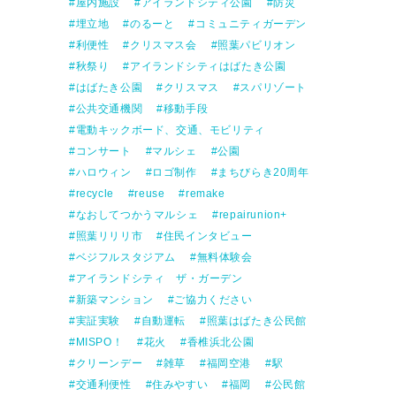
屋内施設
アイランドシティ公園
防災
埋立地
のるーと
コミュニティガーデン
利便性
クリスマス会
照葉パビリオン
秋祭り
アイランドシティはばたき公園
はばたき公園
クリスマス
スパリゾート
公共交通機関
移動手段
電動キックボード、交通、モビリティ
コンサート
マルシェ
公園
ハロウィン
ロゴ制作
まちびらき20周年
recycle
reuse
remake
なおしてつかうマルシェ
repairunion+
照葉リリリ市
住民インタビュー
ベジフルスタジアム
無料体験会
アイランドシティ ザ・ガーデン
新築マンション
ご協力ください
実証実験
自動運転
照葉はばたき公民館
MISPO！
花火
香椎浜北公園
クリーンデー
雑草
福岡空港
駅
交通利便性
住みやすい
福岡
公民館