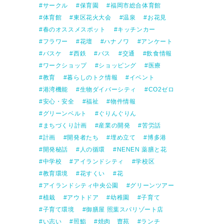
サークル
保育園
福岡市総合体育館
体育館
東区花火大会
温泉
お花見
春のオススメスポット
キッチンカー
フラワー
花壇
ハナノワ
アンケート
バスケ
西鉄
バス
交通
飲食情報
ワークショップ
ショッピング
医療
教育
暮らしのトク情報
イベント
港湾機能
生物ダイバーシティ
CO2ゼロ
安心・安全
福祉
物件情報
グリーンベルト
ぐりんぐりん
まちづくり計画
産業の開発
苦労話
計画
開発者たち
埋め立て
博多港
開発秘話
人の循環
NENEN 薬膳と花
中学校
アイランドシティ
学校区
教育環境
花すくい
花
アイランドシティ中央公園
グリーンツアー
植栽
アウトドア
幼稚園
子育て
子育て環境
御膳屋 照葉スパリゾート店
い志い
照鮨
焼肉 曺苑
ランチ