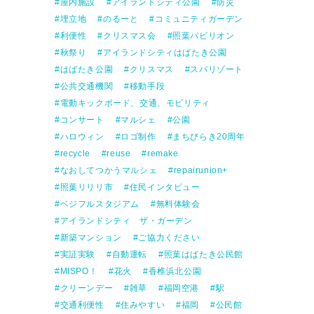
屋内施設
アイランドシティ公園
防災
埋立地
のるーと
コミュニティガーデン
利便性
クリスマス会
照葉パビリオン
秋祭り
アイランドシティはばたき公園
はばたき公園
クリスマス
スパリゾート
公共交通機関
移動手段
電動キックボード、交通、モビリティ
コンサート
マルシェ
公園
ハロウィン
ロゴ制作
まちびらき20周年
recycle
reuse
remake
なおしてつかうマルシェ
repairunion+
照葉リリリ市
住民インタビュー
ベジフルスタジアム
無料体験会
アイランドシティ ザ・ガーデン
新築マンション
ご協力ください
実証実験
自動運転
照葉はばたき公民館
MISPO！
花火
香椎浜北公園
クリーンデー
雑草
福岡空港
駅
交通利便性
住みやすい
福岡
公民館