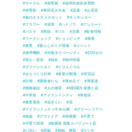
サークル
保育園
福岡市総合体育館
体育館
東区花火大会
温泉
お花見
春のオススメスポット
キッチンカー
フラワー
花壇
ハナノワ
アンケート
バスケ
西鉄
バス
交通
飲食情報
ワークショップ
ショッピング
医療
教育
暮らしのトク情報
イベント
港湾機能
生物ダイバーシティ
CO2ゼロ
安心・安全
福祉
物件情報
グリーンベルト
ぐりんぐりん
まちづくり計画
産業の開発
苦労話
計画
開発者たち
埋め立て
博多港
開発秘話
人の循環
NENEN 薬膳と花
中学校
アイランドシティ
学校区
教育環境
花すくい
花
アイランドシティ中央公園
グリーンツアー
植栽
アウトドア
幼稚園
子育て
子育て環境
御膳屋 照葉スパリゾート店
い志い
照鮨
焼肉 曺苑
ランチ