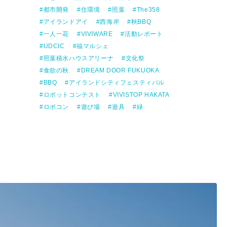
都市開発
住環境
照葉
The358
アイランドアイ
西海岸
秋BBQ
一人一花
VIVIWARE
活動レポート
UDCIC
福マルシェ
照葉積水ハウスアリーナ
文化祭
食欲の秋
DREAM DOOR FUKUOKA
BBQ
アイランドシティフェスティバル
ロボットコンテスト
VIVISTOP HAKATA
ロボコン
遊び場
遊具
緑