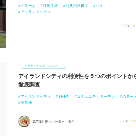
のるーと
移動手段
公共交通機関
バス
アイランドシティ
2024
/
06
/
アイランドシティについて
アイランドシティの利便性を５つのポイントか
徹底調査
アイランドシティ
利便性
コミュニティガーデン
のるー
埋立地
2023
/
12
DAYS応援サポーター タケ