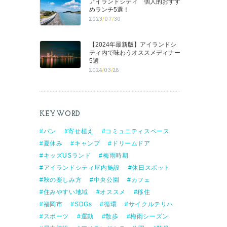
アイランドシティ 個人的おすす
めランチ5選！
2023
/
07
/
30
【2024年最新版】アイランドシ
ティ内で味わうオススメディナー
5選
2024
/
03
/
28
KEYWORD
パン
寄せ植え
コミュニティスペース
夏休み
キャンプ
ドリームドア
キッズUSランド
梅雨時期
アイランドシティ屋内施設
休日スポット
秋の楽しみ方
中央公園
カフェ
住みやすい地域
オススメ
移住
福岡市
SDGs
循環
サイクルテリハ
スポーツ
運動
散歩
梅雨シーズン