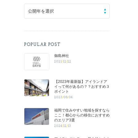
公開年を選択
POPULAR POST
御島神社
2021
/
12
/
22
【2023年最新版】アイランドア
イって何があるの？？おすすめ３
ポイント
2023
/
08
/
04
福岡で住みやすい地域を探すなら
ここ！都心からの移住におすすめ
のエリア3選
2024
/
12
/
13