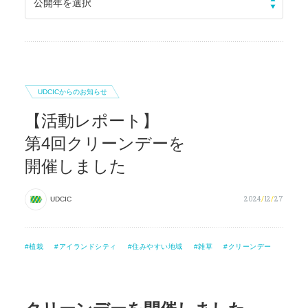
公開年を選択
UDCICからのお知らせ
2024
/
12
/
27
UDCIC
植栽
アイランドシティ
住みやすい地域
雑草
クリーンデー