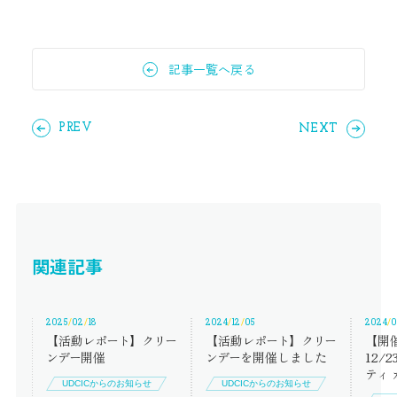
記事一覧へ戻る
PREV
NEXT
関連記事
2025
/
02
/
18
2024
/
12
/
05
2024
/
0
【活動
レ
ポ
ー
ト
】
ク
リ
ー
【活動
レ
ポ
ー
ト
】
ク
リ
ー
【開
ン
デ
ー
開催
ン
デ
ー
を開催しました
12/2
テ
ィ
UDCICからのお知らせ
UDCICからのお知らせ