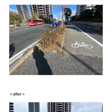
＜after＞